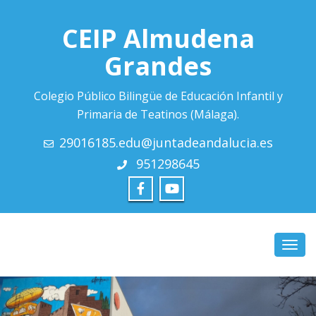
CEIP Almudena
Grandes
Colegio Público Bilingüe de Educación Infantil y
Primaria de Teatinos (Málaga).
29016185.edu@juntadeandalucia.es
951298645
Camb
naveg